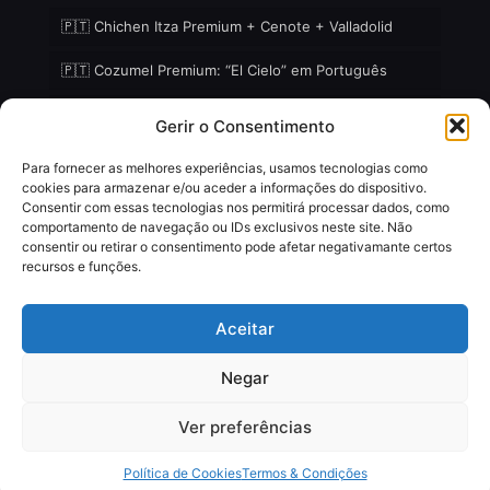
🇵🇹 Chichen Itza Premium + Cenote + Valladolid
🇵🇹 Cozumel Premium: “El Cielo” em Português
🇵🇹 Holbox – Ilha Selvagem Premium em Português
Gerir o Consentimento
Para fornecer as melhores experiências, usamos tecnologias como
cookies para armazenar e/ou aceder a informações do dispositivo.
Consentir com essas tecnologias nos permitirá processar dados, como
comportamento de navegação ou IDs exclusivos neste site. Não
© 2018 - 2026
FRM Travel & FRM Tours
(Férias e
consentir ou retirar o consentimento pode afetar negativamante certos
Excursões na Riviera Maya), por
Perfilpro
| Todos os
recursos e funções.
direitos reservados
RNT (México): 2723008FDC338
RNAVT (Portugal): 8496
Aceitar
Negar
Ver preferências
Política de Cookies
Termos & Condições