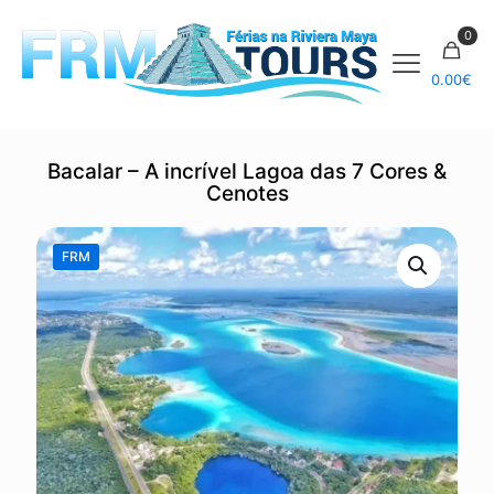
0
0.00
€
Bacalar – A incrível Lagoa das 7 Cores &
Cenotes
FRM