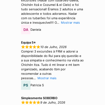
excursões (Nadar com tubarões-baleia,
Chichén Itzá e Cozumel & el Cielo) e foi
tudo sensacional! Éramos 2 adultos e uma
adolescente e todos adoramos. Nadar
com os tubarões foi uma experiência
única e inesquecível!!! O
Mostrar mais
Daniela
Equipa 5⭐
10 de Julho, 2026
Comprei 3 excursões à FRM e adorei a
disponibilidade do Rui para qlq questão e
a sua simpatia e conhecimento na visita ao
Chichén Itza. Tudo é mt linear e mt bem
organizado, acabando tbm por
recomendar a outras
pessoas
Mostrar mais
Patricia S
Simplesmente SOBERBO
9 de Julho, 2026