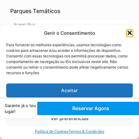
Parques Temáticos
Xcaret Plus
Gerir o Consentimento
Xcaret Noite
Para fornecer as melhores experiências, usamos tecnologias como
Xel-Ha – Parque Aquático Natural
cookies para armazenar e/ou aceder a informações do dispositivo.
Consentir com essas tecnologias nos permitirá processar dados, como
Xplor – Parque Aventura
comportamento de navegação ou IDs exclusivos neste site. Não
consentir ou retirar o consentimento pode afetar negativamante certos
recursos e funções.
Xplor Fuego
Parques Grupo Xcaret (TEMPORADA ALTA)
Aceitar
Negar
Garante já o teu
Reservar Agora
lugar!
Outros Tours e Actividades
Ver preferências
Casa Jaguar – Moto4, Tirolesa & Cenotes
Política de Cookies
Termos & Condições
Coco Bongo – Playa del Carmen