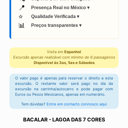
📍
Presença Real no México ▾
⭐
Qualidade Verificada ▾
📊
Preços transparentes ▾
Visita em
Espanhol
Excursão apenas realizável com mínimo de 6 passageiros
Disponível às 3as, 5as e Sábados
O valor pago é apenas para reservar o direito a esta
excursão. O restante valor será pago no dia da
excursão na carrinha/autocarro e pode pagar com
Euros ou Pesos Mexicanos, apenas em numerário.
Tem dúvidas?
Entre em contacto connosco aqui
BACALAR - LAGOA DAS 7 CORES