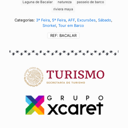
Laguna de Bacalar
natureza
passeio de barco
riviera maya
Categorias:
3ª Feira
,
5ª Feira
,
AFF
,
Excursões
,
Sábado
,
Snorkel
,
Tour em Barco
REF:
BACALAR