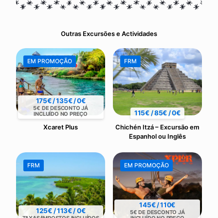
Outras Excursões e Actividades
EM PROMOÇÃO
FRM
175€ / 135€ / 0€
5€ DE DESCONTO JÁ
115€ / 85€ / 0€
INCLUÍDO NO PREÇO
Xcaret Plus
Chichén Itzá – Excursão em
Espanhol ou Inglês
FRM
EM PROMOÇÃO
145€ / 110€
125€ / 113€ / 0€
5€ DE DESCONTO JÁ
TAXAS/IMPOSTOS INCLUÍDOS
INCLUÍDO NO PREÇO