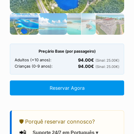
Preçário Base (por passageiro)
Adultos (+10 anos):
94.00
€
(Sinal:
25.00
€
)
Crianças (0-9 anos):
94.00
€
(Sinal:
25.00
€
)
Reservar Agora
🛡️ Porquê reservar connosco?
📲
Suporte 24/7 em Português ▾