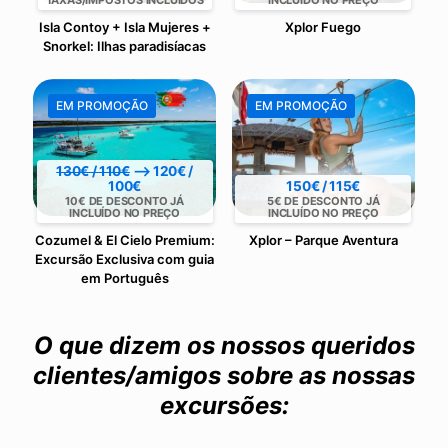
Isla Contoy + Isla Mujeres +
Xplor Fuego
Snorkel: Ilhas paradisíacas
EM PROMOÇÃO
EM PROMOÇÃO
130€ / 110€
⟶ 120€ /
100€
150€ / 115€
10€ DE DESCONTO JÁ
5€ DE DESCONTO JÁ
INCLUÍDO NO PREÇO
INCLUÍDO NO PREÇO
Cozumel & El Cielo Premium:
Xplor – Parque Aventura
Excursão Exclusiva com guia
em Português
O que dizem os nossos queridos
clientes/amigos sobre as nossas
excursões: