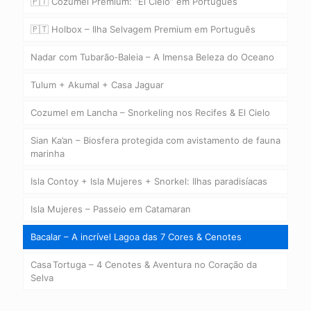
🇵🇹 Cozumel Premium: “El Cielo” em Português
🇵🇹 Holbox – Ilha Selvagem Premium em Português
Nadar com Tubarão‑Baleia – A Imensa Beleza do Oceano
Tulum + Akumal + Casa Jaguar
Cozumel em Lancha – Snorkeling nos Recifes & El Cielo
Sian Ka’an – Biosfera protegida com avistamento de fauna
marinha
Isla Contoy + Isla Mujeres + Snorkel: Ilhas paradisíacas
Isla Mujeres – Passeio em Catamaran
Bacalar – A incrível Lagoa das 7 Cores & Cenotes
Casa Tortuga – 4 Cenotes & Aventura no Coração da
Selva