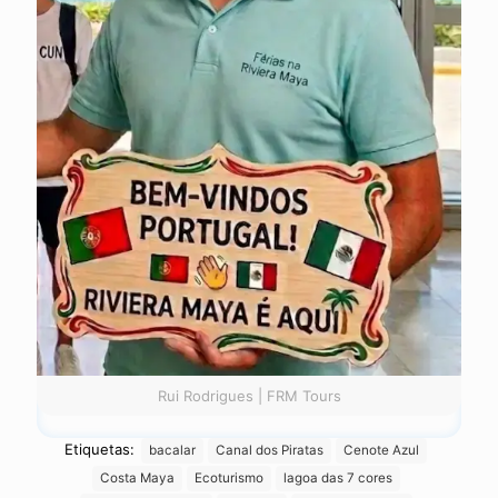
Rui Rodrigues | FRM Tours
Etiquetas:
bacalar
Canal dos Piratas
Cenote Azul
Costa Maya
Ecoturismo
lagoa das 7 cores