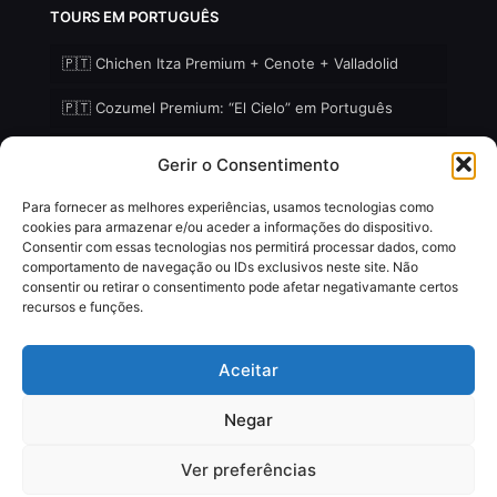
TOURS EM PORTUGUÊS
🇵🇹 Chichen Itza Premium + Cenote + Valladolid
🇵🇹 Cozumel Premium: “El Cielo” em Português
🇵🇹 Holbox – Ilha Selvagem Premium em Português
Gerir o Consentimento
Para fornecer as melhores experiências, usamos tecnologias como
cookies para armazenar e/ou aceder a informações do dispositivo.
Consentir com essas tecnologias nos permitirá processar dados, como
comportamento de navegação ou IDs exclusivos neste site. Não
© 2018 - 2026
FRM Travel & FRM Tours
(Férias e
consentir ou retirar o consentimento pode afetar negativamante certos
Excursões na Riviera Maya), por
Perfilpro
| Todos os
recursos e funções.
direitos reservados
RNT (México): 2723008FDC338
RNAVT (Portugal): 8496
Aceitar
Negar
Ver preferências