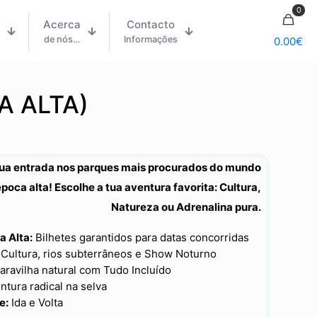
0
Acerca
Contacto
m
de nós…
Informações
0.00
€
A ALTA)
tua entrada nos parques mais procurados do mundo
poca alta! Escolhe a tua aventura favorita: Cultura,
Natureza ou Adrenalina pura.
 Alta:
Bilhetes garantidos para datas concorridas
Cultura, rios subterrâneos e Show Noturno
ravilha natural com Tudo Incluído
tura radical na selva
e:
Ida e Volta