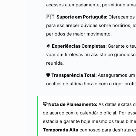
acessos atempadamente, permitindo uma e
🇵🇹
Suporte em Português:
Oferecemos a
para esclarecer dúvidas sobre horários, l
períodos de maior movimento.
🌟
Experiências Completas:
Garante o teu
voar em tirolesas ou assistir ao grandios
reunida.
🛡️
Transparência Total:
Asseguramos um p
ocultas de última hora e com o rigor profi
💡 Nota de Planeamento:
As datas exatas d
de acordo com o calendário oficial. Por ess
estadia e garante hoje mesmo os teus bilh
Temporada Alta
connosco para desfrutares