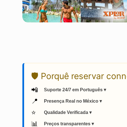
🛡️ Porquê reservar con
📲
Suporte 24/7 em Português ▾
📍
Presença Real no México ▾
⭐
Qualidade Verificada ▾
📊
Preços transparentes ▾