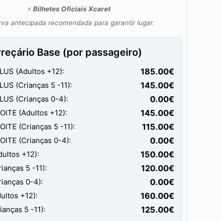
⚡
Bilhetes Oficiais Xcaret
va antecipada recomendada para garantir lugar.
reçário Base (por passageiro)
US (Adultos +12):
185.00
€
US (Crianças 5 -11):
145.00
€
US (Crianças 0-4):
0.00
€
ITE (Adultos +12):
145.00
€
ITE (Crianças 5 -11):
115.00
€
ITE (Crianças 0-4):
0.00
€
ultos +12):
150.00
€
ianças 5 -11):
120.00
€
ianças 0-4):
0.00
€
ultos +12):
160.00
€
anças 5 -11):
125.00
€