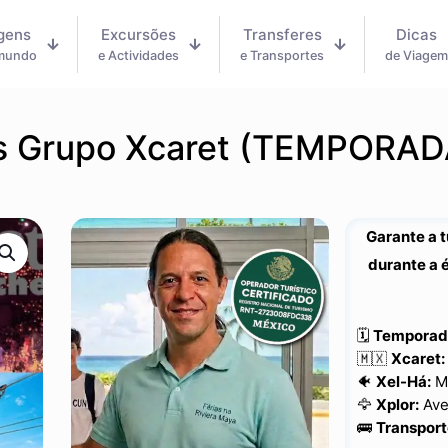
gens
Excursões
Transferes
Dicas
 mundo
e Actividades
e Transportes
de Viage
s Grupo Xcaret (TEMPORAD
Garante a 
durante a é
🗓️
Temporada
🇲🇽
Xcaret:
🐠
Xel-Há:
Ma
🦅
Xplor:
Aven
🚌
Transport