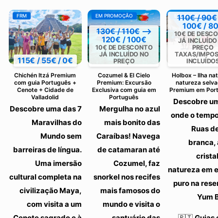
FRM
EM PROMOÇÃO
EM PROMOÇÃO
110€ / 90€
100€ / 8
130€ / 110€
⟶
10€ DE DESC
120€ / 100€
JÁ INCLUÍDO
10€ DE DESCONTO
PREÇO
JÁ INCLUÍDO NO
TAXAS/IMPO
115€ / 55€ / 0€
PREÇO
INCLUÍDO
Chichén Itzá Premium
Cozumel & El Cielo
Holbox – Ilha nat
com guia Português +
Premium: Excursão
natureza selv
Cenote + Cidade de
Exclusiva com guia em
Premium em Por
Valladolid
Português
Descobre um
Descobre uma das 7
Mergulha no azul
onde o tempo
Maravilhas do
mais bonito das
Ruas de
Mundo sem
Caraíbas! Navega
branca,
barreiras de língua.
de catamaran até
crista
Uma imersão
Cozumel, faz
natureza em 
cultural completa na
snorkel nos recifes
puro na rese
civilização Maya,
mais famosos do
Yum 
com visita a um
mundo e visita o
Cenote sagrado e à
santuário das
🇵🇹
Guias