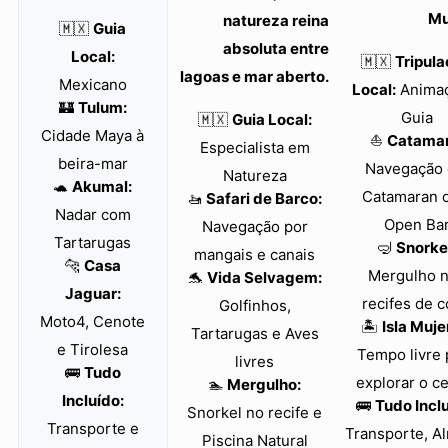
Mu
natureza reina
🇲🇽
Guia
absoluta entre
Local:
🇲🇽
Tripul
lagoas e mar aberto.
Mexicano
Local:
Animaç
🏰
Tulum:
Guia
🇲🇽
Guia Local:
Cidade Maya à
⛵
Catamar
Especialista em
beira-mar
Navegação
Natureza
🐢
Akumal:
Catamaran 
🚤
Safari de Barco:
Nadar com
Open Ba
Navegação por
Tartarugas
🤿
Snorke
mangais e canais
🐆
Casa
Mergulho 
🐬
Vida Selvagem:
Jaguar:
recifes de c
Golfinhos,
Moto4, Cenote
🏝️
Isla Muje
Tartarugas e Aves
e Tirolesa
Tempo livre 
livres
🚌
Tudo
explorar o c
🏊
Mergulho:
Incluído:
🚌
Tudo Incl
Snorkel no recife e
Transporte e
Transporte, A
Piscina Natural