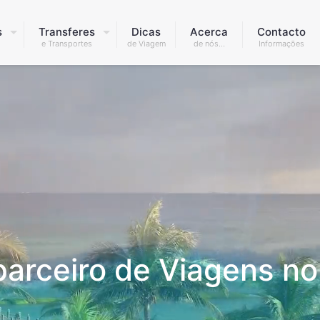
s
Transferes
Dicas
Acerca
Contacto
s
e Transportes
de Viagem
de nós…
Informações
parceiro de Viagens no