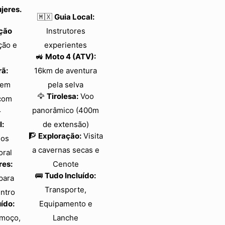
jeres.
🇲🇽
Guia Local:
ação
Instrutores
ão e
experientes
🚜
Moto 4 (ATV):
ã:
16km de aventura
 em
pela selva
🦅
Tirolesa:
Voo
com
panorâmico (400m
r
l:
de extensão)
🧗
Exploração:
Visita
nos
a cavernas secas e
oral
res:
Cenote
🚌
Tudo Incluído:
para
Transporte,
entro
uído:
Equipamento e
lmoço,
Lanche