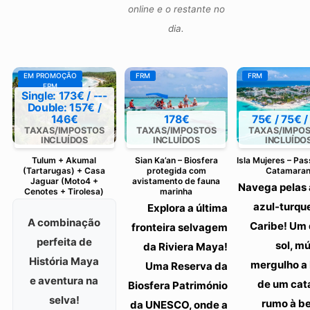
online e o restante no
dia.
EM PROMOÇÃO
FRM
FRM
FRM
Single: 173€ / ---
Double: 157€ /
146€
178€
75€ / 75€ /
TAXAS/IMPOSTOS
TAXAS/IMPOSTOS
TAXAS/IMPO
INCLUÍDOS
INCLUÍDOS
INCLUÍDO
Tulum + Akumal
Sian Ka’an – Biosfera
Isla Mujeres – Pa
(Tartarugas) + Casa
protegida com
Catamara
Jaguar (Moto4 +
avistamento de fauna
Navega pelas
Cenotes + Tirolesa)
marinha
azul-turqu
Explora a última
A combinação
Caribe! Um 
fronteira selvagem
perfeita de
sol, m
da Riviera Maya!
História Maya
mergulho a
Uma Reserva da
e aventura na
de um ca
Biosfera Património
selva!
rumo à be
da UNESCO, onde a