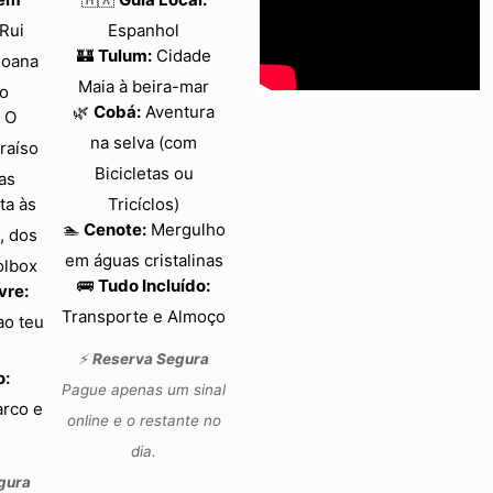
Rui
Espanhol
🏰
Tulum:
Cidade
Joana
Maia à beira-mar
go
🌿
Cobá:
Aventura
O
na selva (com
raíso
Bicicletas ou
as
ta às
Tricíclos)
🏊
Cenote:
Mergulho
, dos
em águas cristalinas
olbox
🚌
Tudo Incluído:
vre:
Transporte e Almoço
ao teu
⚡
Reserva Segura
o:
Pague apenas um sinal
arco e
online e o restante no
dia.
gura