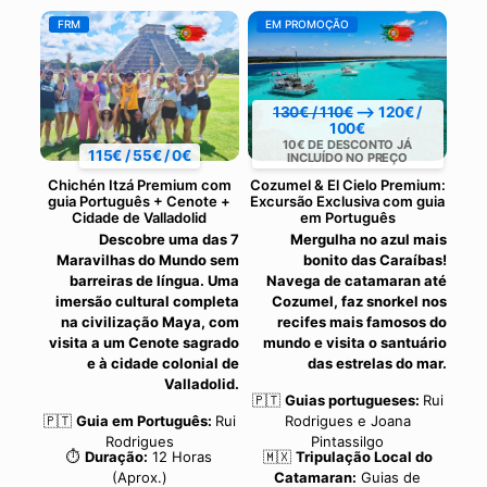
FRM
EM PROMOÇÃO
130€ / 110€
⟶ 120€ /
100€
10€ DE DESCONTO JÁ
115€ / 55€ / 0€
INCLUÍDO NO PREÇO
Chichén Itzá Premium com
Cozumel & El Cielo Premium:
guia Português + Cenote +
Excursão Exclusiva com guia
Cidade de Valladolid
em Português
Descobre uma das 7
Mergulha no azul mais
Maravilhas do Mundo sem
bonito das Caraíbas!
barreiras de língua. Uma
Navega de catamaran até
imersão cultural completa
Cozumel, faz snorkel nos
na civilização Maya, com
recifes mais famosos do
visita a um Cenote sagrado
mundo e visita o santuário
e à cidade colonial de
das estrelas do mar.
Valladolid.
🇵🇹
Guias portugueses:
Rui
🇵🇹
Guia em Português:
Rui
Rodrigues e Joana
Rodrigues
Pintassilgo
⏱️
Duração:
12 Horas
🇲🇽
Tripulação Local do
(Aprox.)
Catamaran:
Guias de