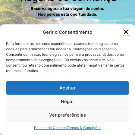
Reserva agora a tua viagem de sonho.
Não percas esta oportunidade.
Gerir o Consentimento
Para fornecer as melhores experiências, usamos tecnologias como
cookies para armazenar e/ou aceder a informações do dispositivo.
Consentir com essas tecnologias nos permitirá processar dados, como
Agência de Viagens Férias na
comportamento de navegação ou IDs exclusivos neste site. Não
consentir ou retirar o consentimento pode afetar negativamante certos
Riviera Maya: Especialistas em
recursos e funções.
Portugueses pelo Mundo
Aceitar
Desejas planear as tuas férias com total segurança e apoio
na sua língua? A nossa Agência de Viagens Férias na Riviera
Negar
Maya dedica-se a criar experiências inesquecíveis para
viajantes que procuram o melhor do México e outros
destinos globais. De facto, nas Férias na Riviera Maya
Ver preferências
destacamo-nos por oferecer um serviço personalizado e
exclusivo. Nós asseguramos que cada detalhe da tua
Política de Cookies
Termos & Condições
reserva recebe a máxima atenção para garantir o teu