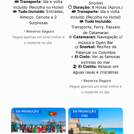
🚌
Transporte:
Ida e volta
Snorkel
incluído (Recolha no Hotel)
⏱️
Duração:
8 Horas (Aprox.)
🎟️
Tudo Incluído:
Entradas,
🚌
Transporte:
Ida e volta
Almoço, Cenote e 2
incluído (Recolha no Hotel)
🎟️
Tudo Incluído:
Surpresas
Transporte, Ferry, Passeio
⚡
Reserva Segura
de Catamaran
⛵
Catamaran:
Navegação c/
Pague apenas um sinal online e
música e Open Bar
o restante no dia.
🤿
Snorkel:
Recifes de
Palancar ou Colombia
⭐
El Cielo:
Ver as famosas
estrelas do mar
🏖️
El Cielito:
Relaxar em
águas rasas e cristalinas
⚡
Reserva Segura
Pague apenas um sinal online e
o restante no dia.
EM PROMOÇÃO
EM PROMOÇÃO
FRM