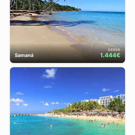
DESDE
1.444€
Samaná