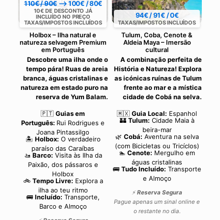
110€ / 90€
⟶ 100€ / 80€
10€ DE DESCONTO JÁ
94€ / 91€ / 0€
INCLUÍDO NO PREÇO
TAXAS/IMPOSTOS INCLUÍDOS
TAXAS/IMPOSTOS INCLUÍDOS
Holbox – Ilha natural e
Tulum, Coba, Cenote &
natureza selvagem Premium
Aldeia Maya – Imersão
em Português
cultural
Descobre uma ilha onde o
A combinação perfeita de
tempo pára! Ruas de areia
História e Natureza! Explora
branca, águas cristalinas e
as icónicas ruínas de Tulum
natureza em estado puro na
frente ao mar e a mística
reserva de Yum Balam.
cidade de Cobá na selva.
🇵🇹
Guias em
🇲🇽
Guia Local:
Espanhol
🏰
Tulum:
Cidade Maia à
Português:
Rui Rodrigues e
beira-mar
Joana Pintassilgo
🌿
Cobá:
Aventura na selva
🏝️
Holbox:
O verdadeiro
(com Bicicletas ou Tricíclos)
paraíso das Caraíbas
🏊
Cenote:
Mergulho em
🚤
Barco:
Visita às Ilha da
águas cristalinas
Paixão, dos pássaros e
🚌
Tudo Incluído:
Transporte
Holbox
e Almoço
🚲
Tempo Livre:
Explora a
ilha ao teu ritmo
⚡
Reserva Segura
🚌
Incluído:
Transporte,
Pague apenas um sinal online e
Barco e Almoço
o restante no dia.