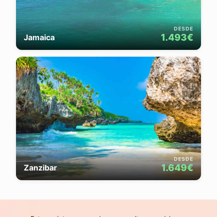
DESDE
1.493€
Jamaica
DESDE
1.649€
Zanzibar