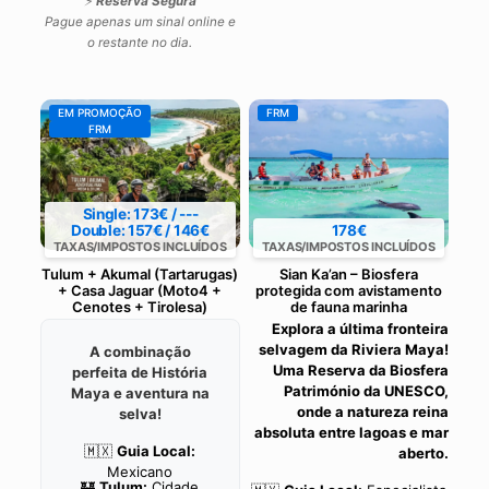
⚡
Reserva Segura
Pague apenas um sinal online e
o restante no dia.
EM PROMOÇÃO
FRM
FRM
Single: 173€ / ---
Double: 157€ / 146€
178€
TAXAS/IMPOSTOS INCLUÍDOS
TAXAS/IMPOSTOS INCLUÍDOS
Tulum + Akumal (Tartarugas)
Sian Ka’an – Biosfera
+ Casa Jaguar (Moto4 +
protegida com avistamento
Cenotes + Tirolesa)
de fauna marinha
Explora a última fronteira
selvagem da Riviera Maya!
A combinação
Uma Reserva da Biosfera
perfeita de História
Património da UNESCO,
Maya e aventura na
onde a natureza reina
selva!
absoluta entre lagoas e mar
🇲🇽
Guia Local:
aberto.
Mexicano
🏰
Tulum:
Cidade