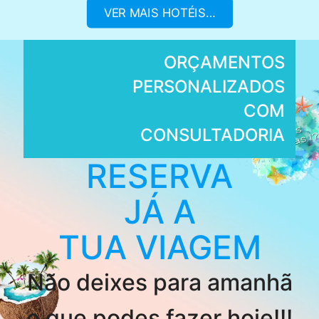
VER MAIS HOTÉIS…
ORÇAMENTOS
PERSONALIZADOS
COM
CONSULTADORIA
RESERVA
JÁ A
TUA VIAGEM
Não deixes para amanhã
o que podes fazer hoje!!!