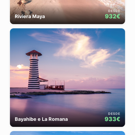
DESDE
932€
Riviera Maya
DESDE
933€
Bayahibe e La Romana