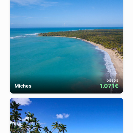
DESDE
1.071€
Miches