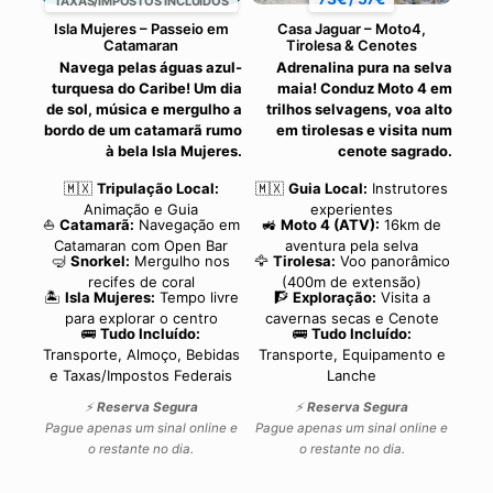
TAXAS/IMPOSTOS INCLUÍDOS
Isla Mujeres – Passeio em
Casa Jaguar – Moto4,
Catamaran
Tirolesa & Cenotes
Navega pelas águas azul-
Adrenalina pura na selva
turquesa do Caribe! Um dia
maia! Conduz Moto 4 em
de sol, música e mergulho a
trilhos selvagens, voa alto
bordo de um catamarã rumo
em tirolesas e visita num
à bela Isla Mujeres.
cenote sagrado.
🇲🇽
Tripulação Local:
🇲🇽
Guia Local:
Instrutores
Animação e Guia
experientes
⛵
Catamarã:
Navegação em
🚜
Moto 4 (ATV):
16km de
Catamaran com Open Bar
aventura pela selva
🤿
Snorkel:
Mergulho nos
🦅
Tirolesa:
Voo panorâmico
recifes de coral
(400m de extensão)
🏝️
Isla Mujeres:
Tempo livre
🧗
Exploração:
Visita a
para explorar o centro
cavernas secas e Cenote
🚌
Tudo Incluído:
🚌
Tudo Incluído:
Transporte, Almoço, Bebidas
Transporte, Equipamento e
e Taxas/Impostos Federais
Lanche
⚡
Reserva Segura
⚡
Reserva Segura
Pague apenas um sinal online e
Pague apenas um sinal online e
o restante no dia.
o restante no dia.