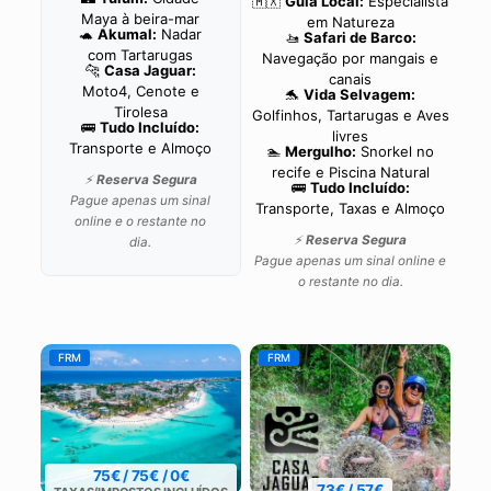
🇲🇽
Guia Local:
Especialista
Maya à beira-mar
em Natureza
🐢
Akumal:
Nadar
🚤
Safari de Barco:
com Tartarugas
Navegação por mangais e
🐆
Casa Jaguar:
canais
Moto4, Cenote e
🐬
Vida Selvagem:
Tirolesa
Golfinhos, Tartarugas e Aves
🚌
Tudo Incluído:
livres
Transporte e Almoço
🏊
Mergulho:
Snorkel no
recife e Piscina Natural
⚡
Reserva Segura
🚌
Tudo Incluído:
Pague apenas um sinal
Transporte, Taxas e Almoço
online e o restante no
⚡
Reserva Segura
dia.
Pague apenas um sinal online e
o restante no dia.
FRM
FRM
75€ / 75€ / 0€
73€ / 57€