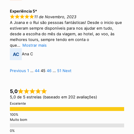
s
Experiência 5*
n
11 de Novembro, 2023
A Joana e o Rui são pessoas fantásticas! Desde o inicio que
a
estiveram sempre disponíveis para nos ajudar em tudo,
v
desde a escolha do mês da viagem, ao hotel, ao voo, às
melhores tours, sempre tendo em conta o
i
que
Mostrar mais
g
Ana C
a
t
S
P
P
P
P
P
Previous
1
…
44
45
46
…
51
Next
a
a
a
a
a
i
i
g
g
g
g
g
e
e
e
e
e
o
t
5,0
n
e
5,0 de 5 estrelas (baseado em 202 avaliações)
Excelente
R
e
Muito bom
v