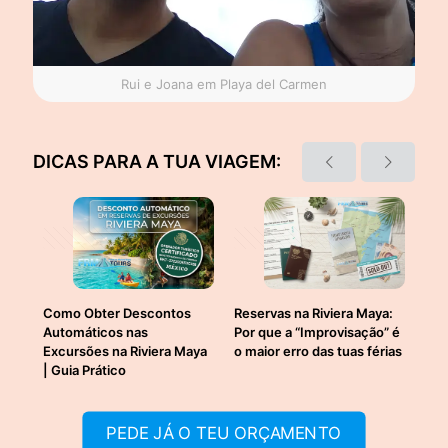
Rui e Joana em Playa del Carmen
DICAS PARA A TUA VIAGEM:
3 de Agosto, 2026
29 de Junho, 2026
26
:
Como Obter Descontos
Reservas na Riviera Maya:
Agê
o
Automáticos nas
Por que a “Improvisação” é
Riv
Excursões na Riviera Maya
o maior erro das tuas férias
Ver
| Guia Prático
Seg
PEDE JÁ O TEU ORÇAMENTO