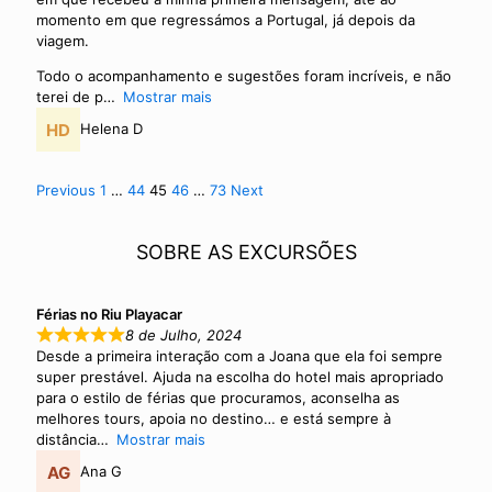
momento em que regressámos a Portugal, já depois da
viagem.
Todo o acompanhamento e sugestões foram incríveis, e não
terei de p
Mostrar mais
Helena D
S
P
P
P
P
P
Previous
1
…
44
45
46
…
73
Next
a
a
a
a
a
i
g
g
g
g
g
SOBRE AS EXCURSÕES
e
e
e
e
e
t
e
Férias no Riu Playacar
R
8 de Julho, 2024
e
Desde a primeira interação com a Joana que ela foi sempre
super prestável. Ajuda na escolha do hotel mais apropriado
v
para o estilo de férias que procuramos, aconselha as
i
melhores tours, apoia no destino… e está sempre à
distância
Mostrar mais
e
Ana G
w