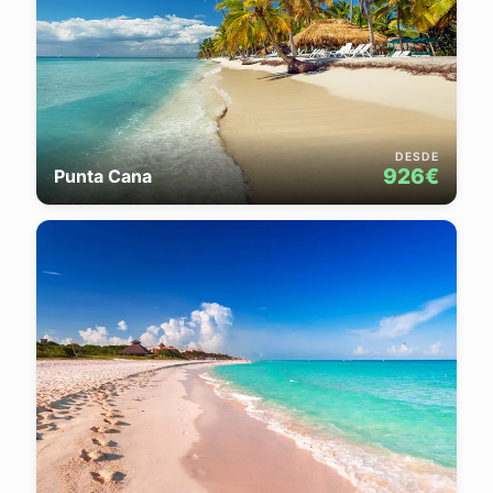
DESDE
926€
Punta Cana