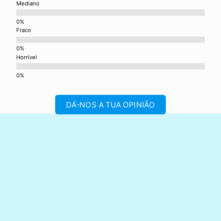
i
Mediano
e
w
Fraco
s
n
Horrível
a
v
i
DÁ-NOS A TUA OPINIÃO
g
a
t
i
o
n