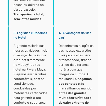
adicionais à parte em
pesos ou dólares no
dia do passeio.
Transparência total,
sem letras miúdas
.
3. Logística e Recolhas
4. A Vantagem do "Jet
no Hotel
Lag"
A grande maioria das
Desenhamos a logística
nossas atividades inclui
das nossas excursões
o serviço de pick-up e
mais procuradas para
drop-off diretamente
arrancar cedo, tirando
no *lobby* do teu
partido da diferença
hotel na Riviera Maya.
horária com que
Viajamos em carrinhas
chegas da Europa. O
confortáveis, com ar
resultado?
Chegamos
condicionado,
aos cenotes e às
conduzidas por
maravilhas do mundo
motoristas certificados
antes das grandes
para garantir o teu
multidões turísticas e
conforto e segurança
do calor extremo do