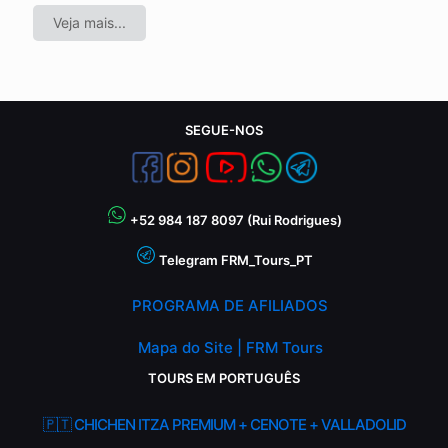
Veja mais...
SEGUE-NOS
+52 984 187 8097 (Rui Rodrigues)
Telegram FRM_Tours_PT
PROGRAMA DE AFILIADOS
Mapa do Site | FRM Tours
TOURS EM PORTUGUÊS
🇵🇹 CHICHEN ITZA PREMIUM + CENOTE + VALLADOLID