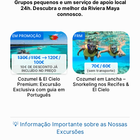
Grupos pequenos e um serviço de apoio local
24h. Descubra o melhor da Riviera Maya
connosco.
EM PROMOÇÃO
FRM
130€ / 110€
⟶ 120€ /
100€
70€ / 60€
10€ DE DESCONTO JÁ
INCLUÍDO NO PREÇO
(sem transporte)
Cozumel & El Cielo
Cozumel em Lancha –
Premium: Excursão
Snorkeling nos Recifes &
Exclusiva com guia em
El Cielo
Português
💡 Informação Importante sobre as Nossas
Excursões