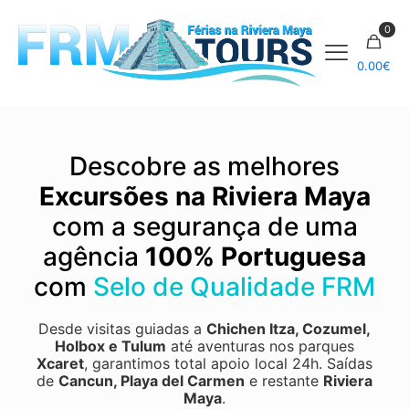
0
0.00
€
Descobre as melhores
Excursões na Riviera Maya
com a segurança de uma
agência
100% Portuguesa
com
Selo de Qualidade FRM
Desde visitas guiadas a
Chichen Itza
,
Cozumel
,
Holbox
e
Tulum
até aventuras nos parques
Xcaret
, garantimos total apoio local 24h.
Saídas
de
Cancun, Playa del Carmen
e restante
Riviera
Maya
.