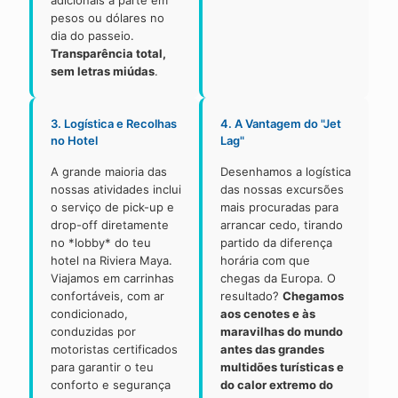
adicionais à parte em
pesos ou dólares no
dia do passeio.
Transparência total,
sem letras miúdas
.
3. Logística e Recolhas
4. A Vantagem do "Jet
no Hotel
Lag"
A grande maioria das
Desenhamos a logística
nossas atividades inclui
das nossas excursões
o serviço de pick-up e
mais procuradas para
drop-off diretamente
arrancar cedo, tirando
no *lobby* do teu
partido da diferença
hotel na Riviera Maya.
horária com que
Viajamos em carrinhas
chegas da Europa. O
confortáveis, com ar
resultado?
Chegamos
condicionado,
aos cenotes e às
conduzidas por
maravilhas do mundo
motoristas certificados
antes das grandes
para garantir o teu
multidões turísticas e
conforto e segurança
do calor extremo do