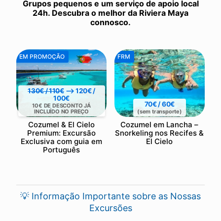
Grupos pequenos e um serviço de apoio local
24h. Descubra o melhor da Riviera Maya
connosco.
EM PROMOÇÃO
FRM
130€ / 110€
⟶ 120€ /
100€
70€ / 60€
10€ DE DESCONTO JÁ
INCLUÍDO NO PREÇO
(sem transporte)
Cozumel & El Cielo
Cozumel em Lancha –
Premium: Excursão
Snorkeling nos Recifes &
Exclusiva com guia em
El Cielo
Português
💡 Informação Importante sobre as Nossas
Excursões