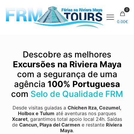
0
0.00
€
Descobre as melhores
Excursões na Riviera Maya
com a segurança de uma
agência
100% Portuguesa
com
Selo de Qualidade FRM
Desde visitas guiadas a
Chichen Itza
,
Cozumel
,
Holbox
e
Tulum
até aventuras nos parques
Xcaret
, garantimos total apoio local 24h.
Saídas
de
Cancun, Playa del Carmen
e restante
Riviera
Maya
.