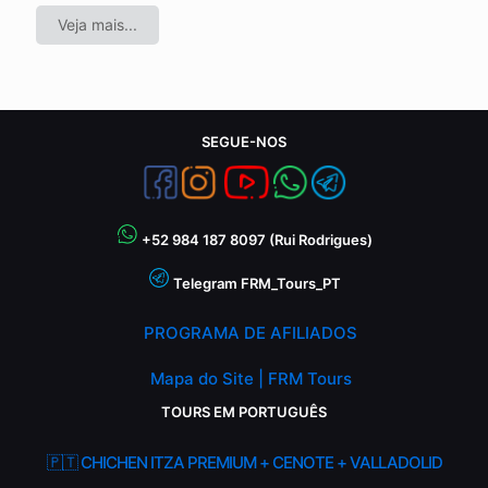
Veja mais...
SEGUE-NOS
+52 984 187 8097 (Rui Rodrigues)
Telegram FRM_Tours_PT
PROGRAMA DE AFILIADOS
Mapa do Site | FRM Tours
TOURS EM PORTUGUÊS
🇵🇹 CHICHEN ITZA PREMIUM + CENOTE + VALLADOLID