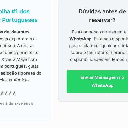
olha #1 dos
Dúvidas antes de
s Portugueses
reservar?
s de viajantes
Fala connosco diretamente
es
já exploraram o
WhatsApp
. Estamos disponí
nnosco. A nossa
para esclarecer qualquer det
ão única permite-te
sobre o teu roteiro, horário
a Riviera Maya com
disponibilidades em tempo r
em português
, guias
a
seleção rigorosa
de
Enviar Mensagem no
cias autênticas.
WhatsApp
⭐⭐⭐⭐⭐
édia de excelência