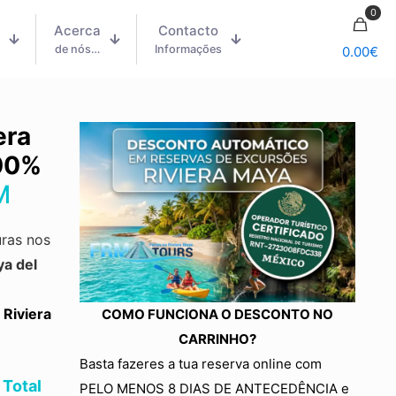
0
Acerca
Contacto
m
de nós…
Informações
0.00
€
era
00%
M
ras nos
ya del
 Riviera
COMO FUNCIONA O DESCONTO NO
CARRINHO?
Basta fazeres a tua reserva online com
 Total
PELO MENOS 8 DIAS DE ANTECEDÊNCIA e