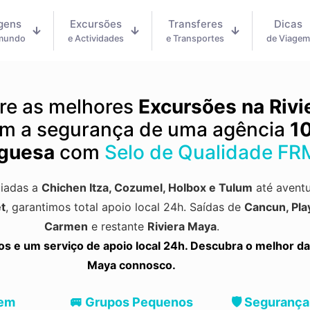
gens
Excursões
Transferes
Dicas
 mundo
e Actividades
e Transportes
de Viage
re as melhores
Excursões na Rivi
m a segurança de uma agência
1
guesa
com
Selo de Qualidade FR
uiadas a
Chichen Itza
,
Cozumel
,
Holbox
e
Tulum
até aventu
t
, garantimos total apoio local 24h.
Saídas de
Cancun, Pla
Carmen
e restante
Riviera Maya
.
 e um serviço de apoio local 24h. Descubra o melhor da
Maya connosco.
 em
🚐 Grupos Pequenos
🛡️ Segurança