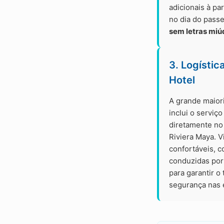
adicionais à pa
no dia do pass
sem letras miú
3. Logístic
Hotel
A grande maior
inclui o serviç
diretamente no 
Riviera Maya. 
confortáveis, c
conduzidas por 
para garantir o
segurança nas 