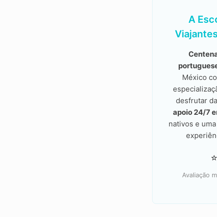
A Esc
Viajante
Centena
portugues
México co
especializaç
desfrutar d
apoio 24/7 
nativos e um
experiên
Avaliação m