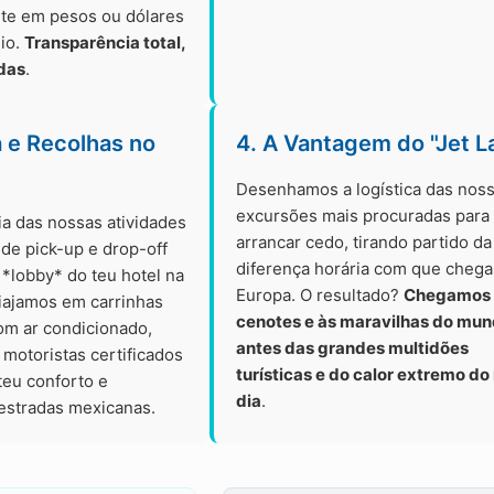
rte em pesos ou dólares
eio.
Transparência total,
das
.
a e Recolhas no
4. A Vantagem do "Jet L
Desenhamos a logística das nos
excursões mais procuradas para
ia das nossas atividades
arrancar cedo, tirando partido da
o de pick-up e drop-off
diferença horária com que chega
*lobby* do teu hotel na
Europa. O resultado?
Chegamos 
Viajamos em carrinhas
cenotes e às maravilhas do mu
om ar condicionado,
antes das grandes multidões
motoristas certificados
turísticas e do calor extremo do
 teu conforto e
dia
.
estradas mexicanas.