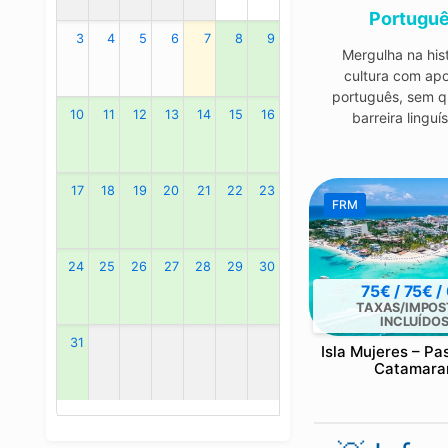
Portugu
3
4
5
6
7
8
9
Mergulha na hist
cultura com ap
português, sem q
10
11
12
13
14
15
16
barreira linguís
17
18
19
20
21
22
23
FRM
24
25
26
27
28
29
30
75€ / 75€ /
TAXAS/IMPOS
INCLUÍDO
31
Isla Mujeres – Pa
Catamara