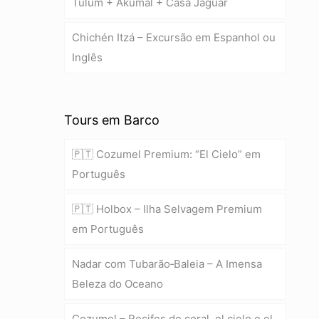
Tulum + Akumal + Casa Jaguar
Chichén Itzá – Excursão em Espanhol ou
Inglês
Tours em Barco
🇵🇹 Cozumel Premium: “El Cielo” em
Português
🇵🇹 Holbox – Ilha Selvagem Premium
em Português
Nadar com Tubarão‑Baleia – A Imensa
Beleza do Oceano
Cozumel – Recifes de coral, el cielo e el