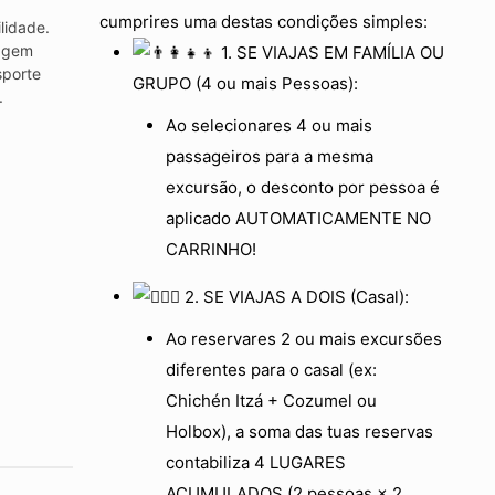
cumprires uma destas condições simples:
lidade.
agem
1. SE VIAJAS EM FAMÍLIA OU
sporte
GRUPO (4 ou mais Pessoas):
.
Ao selecionares 4 ou mais
passageiros para a mesma
excursão, o desconto por pessoa é
aplicado AUTOMATICAMENTE NO
CARRINHO!
2. SE VIAJAS A DOIS (Casal):
Ao reservares 2 ou mais excursões
diferentes para o casal (ex:
Chichén Itzá + Cozumel ou
Holbox), a soma das tuas reservas
contabiliza 4 LUGARES
ACUMULADOS (2 pessoas × 2