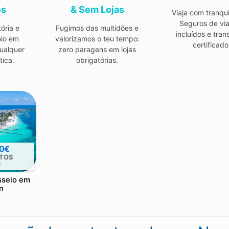
ês
& Sem Lojas
Viaja com tranqui
Seguros de vi
ória e
Fugimos das multidões e
incluídos e tran
oio em
valorizamos o teu tempo:
certificado
ualquer
zero paragens em lojas
tica.
obrigatórias.
 0€
TOS
S
sseio em
n