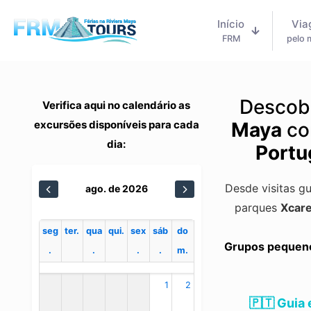
Início
Via
FRM
pelo
Descob
Verifica aqui no calendário as
excursões disponíveis para cada
Maya
co
dia:
Portu
Desde visitas g
ago. de 2026
parques
Xcare
seg
ter.
qua
qui.
sex
sáb
do
Grupos pequenos
.
.
.
.
m.
1
2
🇵🇹 Guia