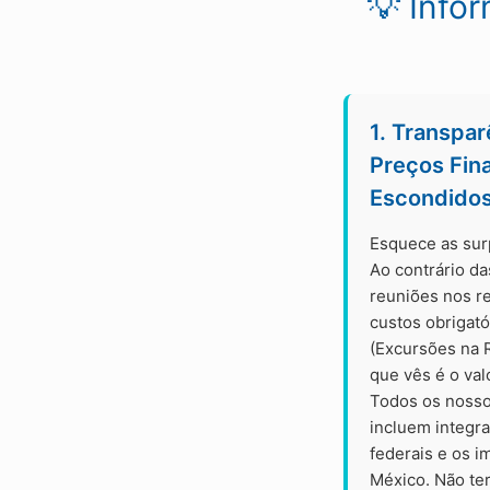
💡 Info
1. Transpar
Preços Fin
Escondido
Esquece as sur
Ao contrário da
reuniões nos r
custos obrigat
(Excursões na R
que vês é o val
Todos os nosso
incluem integr
federais e os i
México. Não te