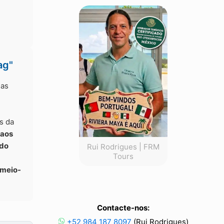
ag"
sas
s da
aos
ndo
Rui Rodrigues | FRM
Tours
 meio-
Contacte-nos:
+52 984 187 8097
(Rui Rodrigues)