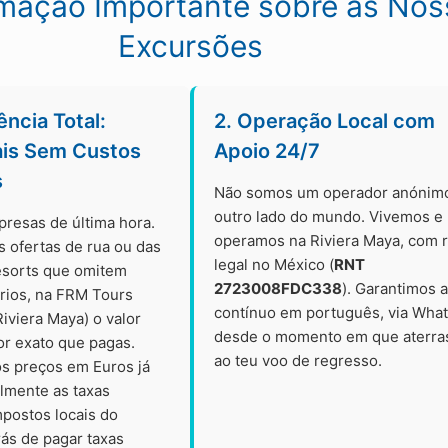
rmação Importante sobre as Nos
Excursões
ência Total:
2. Operação Local com
ais Sem Custos
Apoio 24/7
s
Não somos um operador anónim
outro lado do mundo. Vivemos e
presas de última hora.
operamos na Riviera Maya, com r
s ofertas de rua ou das
legal no México (
RNT
esorts que omitem
2723008FDC338
). Garantimos 
órios, na FRM Tours
contínuo em português, via Wha
iviera Maya) o valor
desde o momento em que aterra
or exato que pagas.
ao teu voo de regresso.
s preços em Euros já
almente as taxas
mpostos locais do
rás de pagar taxas