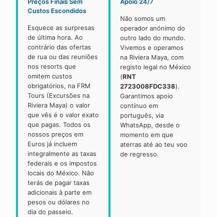
Preços Finais Sem
Apoio 24/7
Custos Escondidos
Não somos um
Esquece as surpresas
operador anónimo do
de última hora. Ao
outro lado do mundo.
contrário das ofertas
Vivemos e operamos
de rua ou das reuniões
na Riviera Maya, com
nos resorts que
registo legal no México
omitem custos
(
RNT
obrigatórios, na FRM
2723008FDC338
).
Tours (Excursões na
Garantimos apoio
Riviera Maya) o valor
contínuo em
que vês é o valor exato
português, via
que pagas. Todos os
WhatsApp, desde o
nossos preços em
momento em que
Euros já incluem
aterras até ao teu voo
integralmente as taxas
de regresso.
federais e os impostos
locais do México. Não
terás de pagar taxas
adicionais à parte em
pesos ou dólares no
dia do passeio.