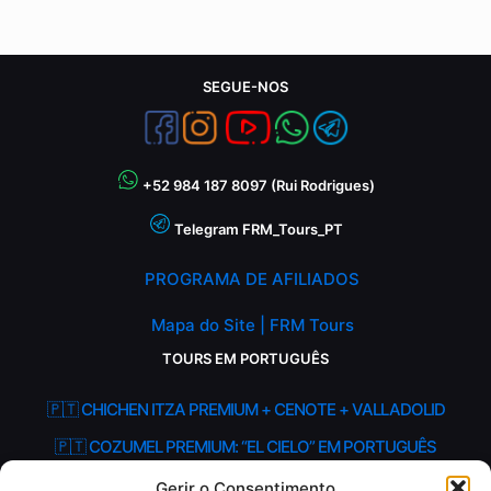
SEGUE-NOS
+52 984 187 8097 (Rui Rodrigues)
Telegram FRM_Tours_PT
PROGRAMA DE AFILIADOS
Mapa do Site | FRM Tours
TOURS EM PORTUGUÊS
🇵🇹 CHICHEN ITZA PREMIUM + CENOTE + VALLADOLID
🇵🇹 COZUMEL PREMIUM: “EL CIELO” EM PORTUGUÊS
🇵🇹 HOLBOX – ILHA SELVAGEM PREMIUM EM PORTUGUÊS
Gerir o Consentimento