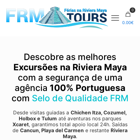
0
0.00
€
Descobre as melhores
Excursões na Riviera Maya
com a segurança de uma
agência
100% Portuguesa
com
Selo de Qualidade FRM
Desde visitas guiadas a
Chichen Itza
,
Cozumel
,
Holbox
e
Tulum
até aventuras nos parques
Xcaret
, garantimos total apoio local 24h.
Saídas
de
Cancun, Playa del Carmen
e restante
Riviera
Maya
.