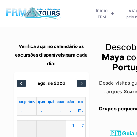
Início
Via
FRM
pelo
Descob
Verifica aqui no calendário as
excursões disponíveis para cada
Maya
co
dia:
Portu
Desde visitas g
ago. de 2026
parques
Xcare
seg
ter.
qua
qui.
sex
sáb
do
Grupos pequenos
.
.
.
.
m.
1
2
🇵🇹 Guia