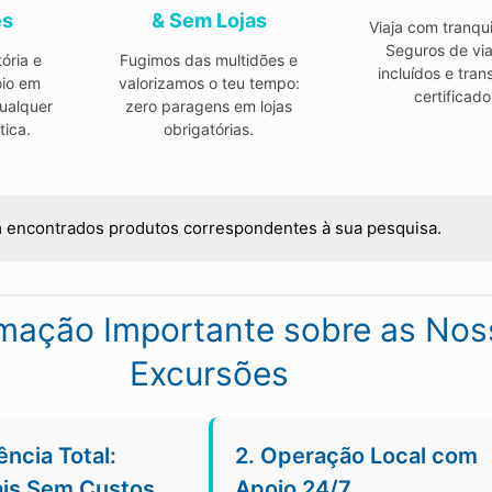
ês
& Sem Lojas
Viaja com tranqui
Seguros de vi
ória e
Fugimos das multidões e
incluídos e tran
oio em
valorizamos o teu tempo:
certificado
ualquer
zero paragens em lojas
tica.
obrigatórias.
 encontrados produtos correspondentes à sua pesquisa.
rmação Importante sobre as Nos
Excursões
ência Total:
2. Operação Local com
ais Sem Custos
Apoio 24/7