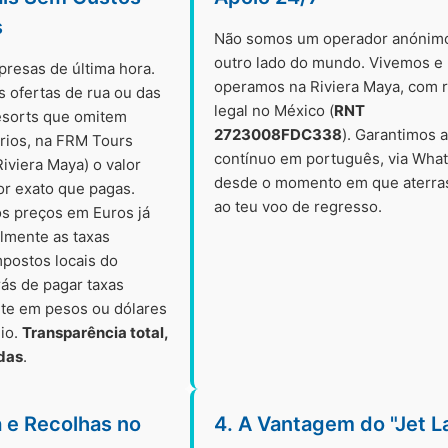
s
Não somos um operador anónim
outro lado do mundo. Vivemos e
presas de última hora.
operamos na Riviera Maya, com r
s ofertas de rua ou das
legal no México (
RNT
esorts que omitem
2723008FDC338
). Garantimos 
órios, na FRM Tours
contínuo em português, via Wha
iviera Maya) o valor
desde o momento em que aterra
or exato que pagas.
ao teu voo de regresso.
s preços em Euros já
almente as taxas
mpostos locais do
rás de pagar taxas
rte em pesos ou dólares
eio.
Transparência total,
das
.
a e Recolhas no
4. A Vantagem do "Jet L