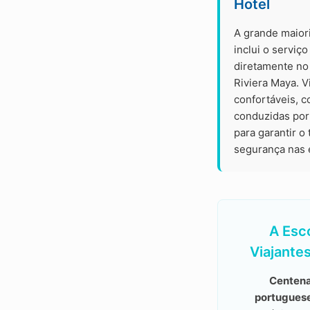
Hotel
A grande maior
inclui o serviç
diretamente no 
Riviera Maya. 
confortáveis, c
conduzidas por 
para garantir o
segurança nas 
A Esc
Viajante
Centena
portugues