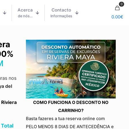
0
Acerca
Contacto
m
de nós…
Informações
0.00
€
era
00%
M
ras nos
ya del
 Riviera
COMO FUNCIONA O DESCONTO NO
CARRINHO?
Basta fazeres a tua reserva online com
 Total
PELO MENOS 8 DIAS DE ANTECEDÊNCIA e