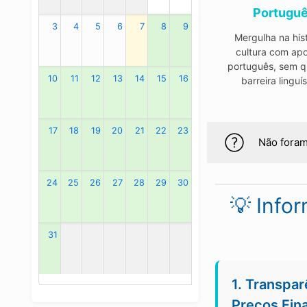
Portugu
3
4
5
6
7
8
9
Mergulha na hist
cultura com ap
português, sem q
10
11
12
13
14
15
16
barreira linguís
17
18
19
20
21
22
23
Não foram
24
25
26
27
28
29
30
💡 Info
31
1. Transpar
Preços Fin