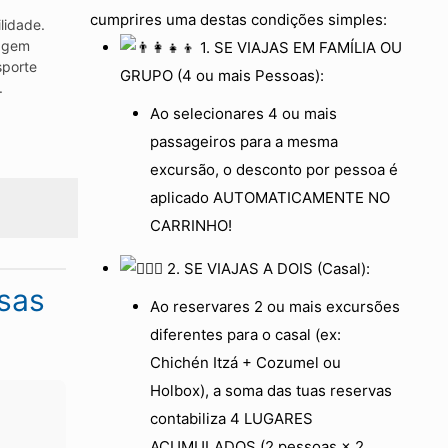
cumprires uma destas condições simples:
lidade.
agem
1. SE VIAJAS EM FAMÍLIA OU
sporte
GRUPO (4 ou mais Pessoas):
.
Ao selecionares 4 ou mais
passageiros para a mesma
excursão, o desconto por pessoa é
aplicado AUTOMATICAMENTE NO
CARRINHO!
2. SE VIAJAS A DOIS (Casal):
sas
Ao reservares 2 ou mais excursões
diferentes para o casal (ex:
Chichén Itzá + Cozumel ou
Holbox), a soma das tuas reservas
contabiliza 4 LUGARES
ACUMULADOS (2 pessoas × 2