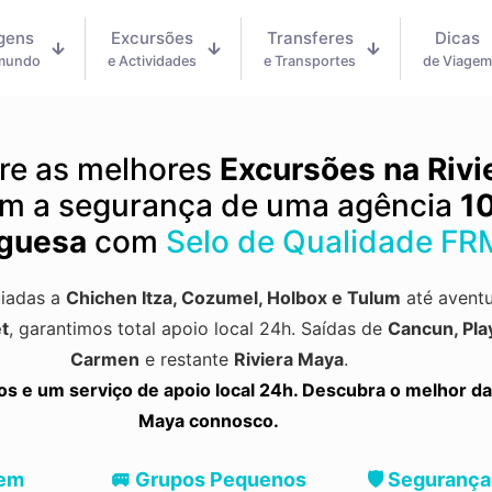
gens
Excursões
Transferes
Dicas
 mundo
e Actividades
e Transportes
de Viage
re as melhores
Excursões na Rivi
m a segurança de uma agência
1
guesa
com
Selo de Qualidade FR
uiadas a
Chichen Itza
,
Cozumel
,
Holbox
e
Tulum
até aventu
t
, garantimos total apoio local 24h.
Saídas de
Cancun, Pla
Carmen
e restante
Riviera Maya
.
 e um serviço de apoio local 24h. Descubra o melhor da
Maya connosco.
 em
🚐 Grupos Pequenos
🛡️ Segurança