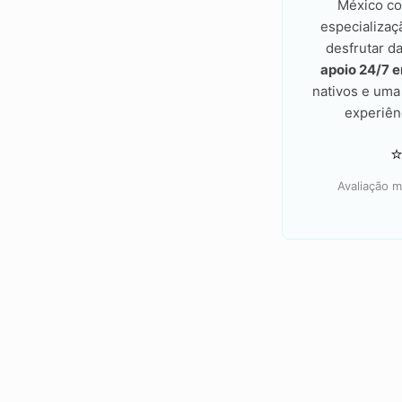
México co
especializaç
desfrutar d
apoio 24/7 
nativos e um
experiên
Avaliação m