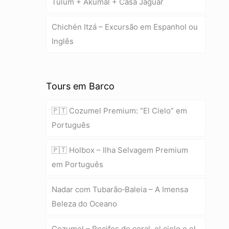
Tulum + Akumal + Casa Jaguar
Chichén Itzá – Excursão em Espanhol ou
Inglês
Tours em Barco
🇵🇹 Cozumel Premium: “El Cielo” em
Português
🇵🇹 Holbox – Ilha Selvagem Premium
em Português
Nadar com Tubarão‑Baleia – A Imensa
Beleza do Oceano
Cozumel – Recifes de coral, el cielo e el