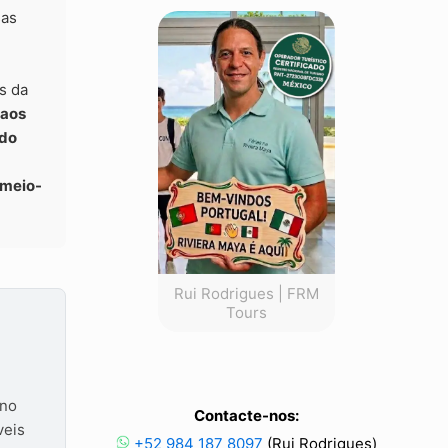
sas
s da
aos
ndo
 meio-
Rui Rodrigues | FRM
Tours
 no
Contacte-nos:
veis
+52 984 187 8097
(Rui Rodrigues)