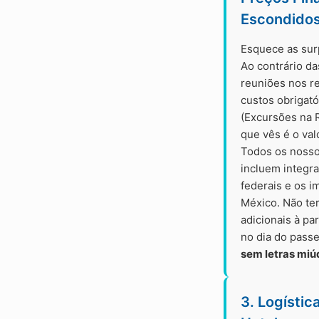
Escondido
Esquece as sur
Ao contrário da
reuniões nos r
custos obrigat
(Excursões na R
que vês é o val
Todos os nosso
incluem integr
federais e os i
México. Não te
adicionais à pa
no dia do pass
sem letras miú
3. Logístic