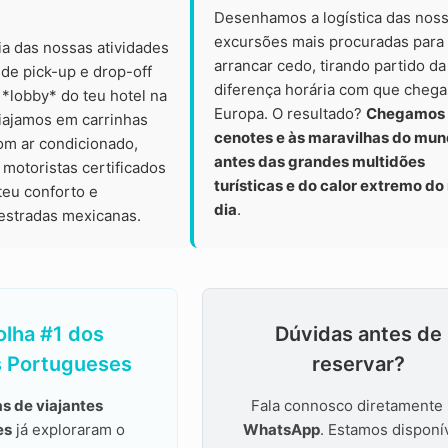
Desenhamos a logística das nos
excursões mais procuradas para
ia das nossas atividades
arrancar cedo, tirando partido da
o de pick-up e drop-off
diferença horária com que chega
*lobby* do teu hotel na
Europa. O resultado?
Chegamos 
Viajamos em carrinhas
cenotes e às maravilhas do mu
om ar condicionado,
antes das grandes multidões
motoristas certificados
turísticas e do calor extremo do
 teu conforto e
dia
.
estradas mexicanas.
olha #1 dos
Dúvidas antes de
s Portugueses
reservar?
s de viajantes
Fala connosco diretamente
es
já exploraram o
WhatsApp
. Estamos disponí