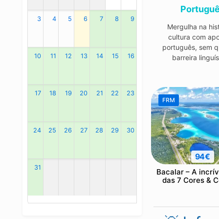
Portugu
3
4
5
6
7
8
9
Mergulha na hist
cultura com ap
português, sem q
10
11
12
13
14
15
16
barreira linguís
17
18
19
20
21
22
23
FRM
24
25
26
27
28
29
30
94€
31
Bacalar – A incrí
das 7 Cores & 