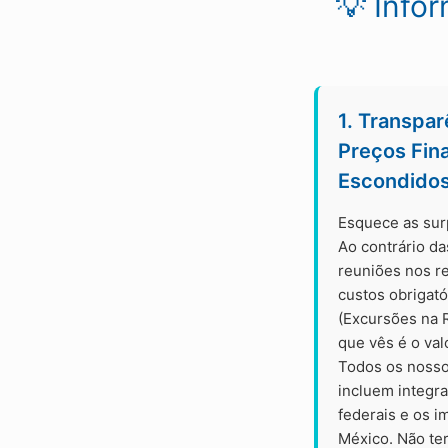
💡 Info
1. Transpar
Preços Fin
Escondido
Esquece as sur
Ao contrário da
reuniões nos r
custos obrigat
(Excursões na R
que vês é o val
Todos os nosso
incluem integr
federais e os i
México. Não te