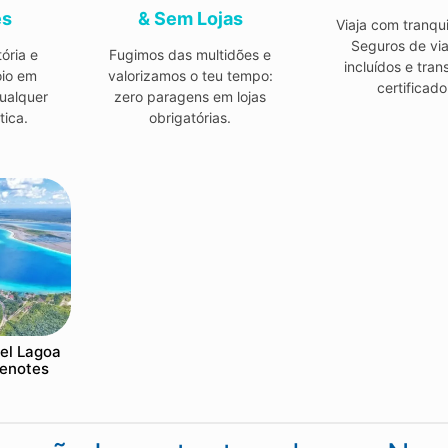
ês
& Sem Lojas
Viaja com tranqui
Seguros de vi
ória e
Fugimos das multidões e
incluídos e tran
oio em
valorizamos o teu tempo:
certificado
ualquer
zero paragens em lojas
tica.
obrigatórias.
vel Lagoa
Cenotes