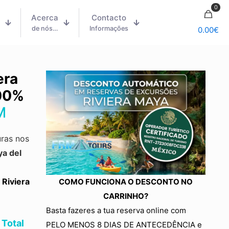
0
Acerca
Contacto
m
de nós…
Informações
0.00
€
era
00%
M
ras nos
ya del
 Riviera
COMO FUNCIONA O DESCONTO NO
CARRINHO?
Basta fazeres a tua reserva online com
 Total
PELO MENOS 8 DIAS DE ANTECEDÊNCIA e