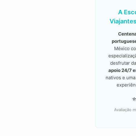
A Esc
Viajante
Centena
portugues
México co
especializaç
desfrutar d
apoio 24/7 
nativos e um
experiên
Avaliação m