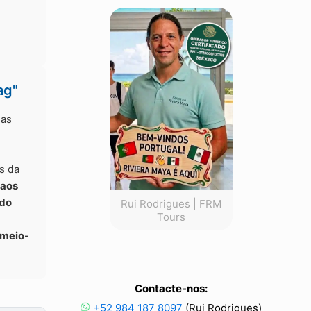
ag"
sas
s da
aos
ndo
Rui Rodrigues | FRM
Tours
 meio-
Contacte-nos:
+52 984 187 8097
(Rui Rodrigues)