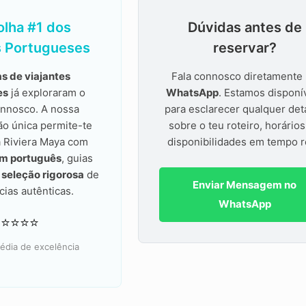
olha #1 dos
Dúvidas antes de
s Portugueses
reservar?
s de viajantes
Fala connosco diretamente
es
já exploraram o
WhatsApp
. Estamos disponí
nnosco. A nossa
para esclarecer qualquer det
ão única permite-te
sobre o teu roteiro, horário
a Riviera Maya com
disponibilidades em tempo r
em português
, guias
a
seleção rigorosa
de
Enviar Mensagem no
cias autênticas.
WhatsApp
⭐⭐⭐⭐⭐
édia de excelência