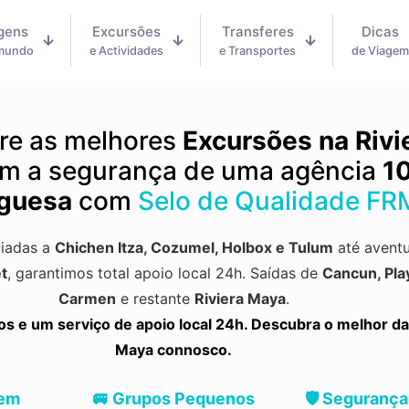
gens
Excursões
Transferes
Dicas
 mundo
e Actividades
e Transportes
de Viage
re as melhores
Excursões na Rivi
m a segurança de uma agência
1
guesa
com
Selo de Qualidade FR
uiadas a
Chichen Itza
,
Cozumel
,
Holbox
e
Tulum
até aventu
t
, garantimos total apoio local 24h.
Saídas de
Cancun, Pla
Carmen
e restante
Riviera Maya
.
 e um serviço de apoio local 24h. Descubra o melhor da
Maya connosco.
 em
🚐 Grupos Pequenos
🛡️ Segurança