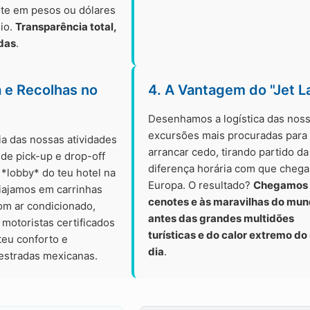
rte em pesos ou dólares
eio.
Transparência total,
das
.
a e Recolhas no
4. A Vantagem do "Jet L
Desenhamos a logística das nos
excursões mais procuradas para
ia das nossas atividades
arrancar cedo, tirando partido da
o de pick-up e drop-off
diferença horária com que chega
*lobby* do teu hotel na
Europa. O resultado?
Chegamos 
Viajamos em carrinhas
cenotes e às maravilhas do mu
om ar condicionado,
antes das grandes multidões
motoristas certificados
turísticas e do calor extremo do
 teu conforto e
dia
.
estradas mexicanas.