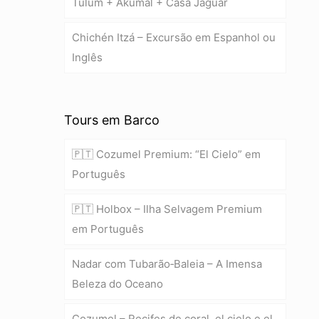
Tulum + Akumal + Casa Jaguar
Chichén Itzá – Excursão em Espanhol ou
Inglês
Tours em Barco
🇵🇹 Cozumel Premium: “El Cielo” em
Português
🇵🇹 Holbox – Ilha Selvagem Premium
em Português
Nadar com Tubarão‑Baleia – A Imensa
Beleza do Oceano
Cozumel – Recifes de coral, el cielo e el