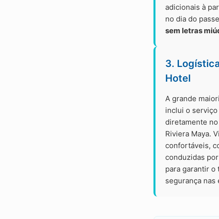
adicionais à pa
no dia do pass
sem letras miú
3. Logístic
Hotel
A grande maior
inclui o serviç
diretamente no 
Riviera Maya. 
confortáveis, c
conduzidas por 
para garantir o
segurança nas 