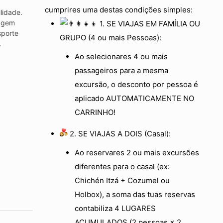
cumprires uma destas condições simples:
lidade.
agem
1. SE VIAJAS EM FAMÍLIA OU
sporte
GRUPO (4 ou mais Pessoas):
.
Ao selecionares 4 ou mais
passageiros para a mesma
excursão, o desconto por pessoa é
aplicado AUTOMATICAMENTE NO
CARRINHO!
2. SE VIAJAS A DOIS (Casal):
Ao reservares 2 ou mais excursões
diferentes para o casal (ex:
Chichén Itzá + Cozumel ou
Holbox), a soma das tuas reservas
contabiliza 4 LUGARES
ACUMULADOS (2 pessoas × 2