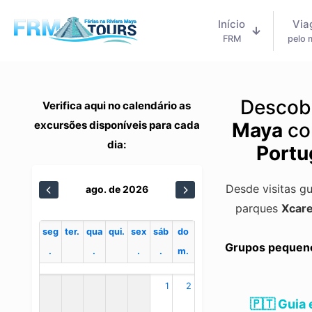
Início
Via
FRM
pelo
Descob
Verifica aqui no calendário as
excursões disponíveis para cada
Maya
co
dia:
Portu
Desde visitas g
ago. de 2026
parques
Xcare
seg
ter.
qua
qui.
sex
sáb
do
Grupos pequenos
.
.
.
.
m.
1
2
🇵🇹 Guia