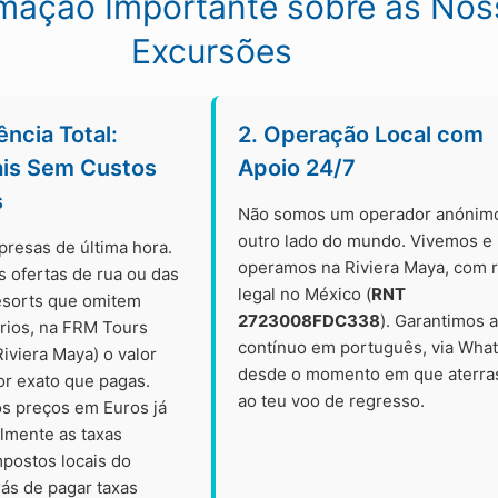
rmação Importante sobre as Nos
Excursões
ência Total:
2. Operação Local com
ais Sem Custos
Apoio 24/7
s
Não somos um operador anónim
outro lado do mundo. Vivemos e
presas de última hora.
operamos na Riviera Maya, com r
s ofertas de rua ou das
legal no México (
RNT
esorts que omitem
2723008FDC338
). Garantimos 
órios, na FRM Tours
contínuo em português, via Wha
iviera Maya) o valor
desde o momento em que aterra
or exato que pagas.
ao teu voo de regresso.
s preços em Euros já
almente as taxas
mpostos locais do
rás de pagar taxas