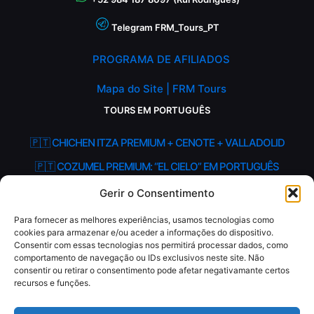
Telegram FRM_Tours_PT
PROGRAMA DE AFILIADOS
Mapa do Site | FRM Tours
TOURS EM PORTUGUÊS
🇵🇹 CHICHEN ITZA PREMIUM + CENOTE + VALLADOLID
🇵🇹 COZUMEL PREMIUM: “EL CIELO” EM PORTUGUÊS
🇵🇹 HOLBOX – ILHA SELVAGEM PREMIUM EM PORTUGUÊS
Gerir o Consentimento
Para fornecer as melhores experiências, usamos tecnologias como
cookies para armazenar e/ou aceder a informações do dispositivo.
Consentir com essas tecnologias nos permitirá processar dados, como
comportamento de navegação ou IDs exclusivos neste site. Não
consentir ou retirar o consentimento pode afetar negativamante certos
recursos e funções.
© 2018 - 2026
FRM Tours
(Férias na Riviera Maya), por