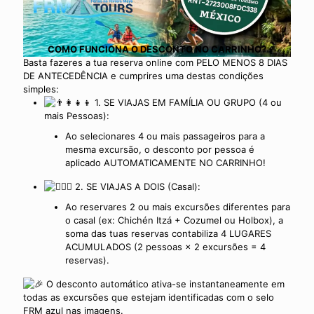
COMO FUNCIONA O DESCONTO NO CARRINHO?
Basta fazeres a tua reserva online com PELO MENOS 8 DIAS
DE ANTECEDÊNCIA e cumprires uma destas condições
simples:
1. SE VIAJAS EM FAMÍLIA OU GRUPO (4 ou
mais Pessoas):
Ao selecionares 4 ou mais passageiros para a
mesma excursão, o desconto por pessoa é
aplicado AUTOMATICAMENTE NO CARRINHO!
2. SE VIAJAS A DOIS (Casal):
Ao reservares 2 ou mais excursões diferentes para
o casal (ex: Chichén Itzá + Cozumel ou Holbox), a
soma das tuas reservas contabiliza 4 LUGARES
ACUMULADOS (2 pessoas × 2 excursões = 4
reservas).
O desconto automático ativa-se instantaneamente em
todas as excursões que estejam identificadas com o selo
FRM azul nas imagens.