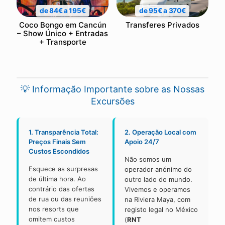
de 84€ a 195€
de 95€ a 370€
Coco Bongo em Cancún
Transferes Privados
– Show Único + Entradas
+ Transporte
💡 Informação Importante sobre as Nossas
Excursões
1. Transparência Total:
2. Operação Local com
Preços Finais Sem
Apoio 24/7
Custos Escondidos
Não somos um
Esquece as surpresas
operador anónimo do
de última hora. Ao
outro lado do mundo.
contrário das ofertas
Vivemos e operamos
de rua ou das reuniões
na Riviera Maya, com
nos resorts que
registo legal no México
omitem custos
(
RNT