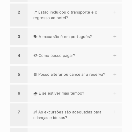
2
📍 Estão incluídos o transporte e o
regresso ao hotel?
3
🗣️ A excursão é em português?
4
💳 Como posso pagar?
5
📆 Posso alterar ou cancelar a reserva?
6
🌧️ E se estiver mau tempo?
7
👶 As excursões são adequadas para
crianças e idosos?