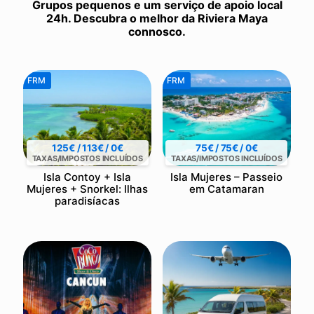
Grupos pequenos e um serviço de apoio local
24h. Descubra o melhor da Riviera Maya
connosco.
FRM
FRM
125€ / 113€ / 0€
75€ / 75€ / 0€
TAXAS/IMPOSTOS INCLUÍDOS
TAXAS/IMPOSTOS INCLUÍDOS
Isla Contoy + Isla
Isla Mujeres – Passeio
Mujeres + Snorkel: Ilhas
em Catamaran
paradisíacas