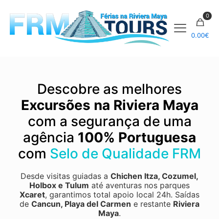
0
0.00
€
Descobre as melhores
Excursões na Riviera Maya
com a segurança de uma
agência
100% Portuguesa
com
Selo de Qualidade FRM
Desde visitas guiadas a
Chichen Itza
,
Cozumel
,
Holbox
e
Tulum
até aventuras nos parques
Xcaret
, garantimos total apoio local 24h.
Saídas
de
Cancun, Playa del Carmen
e restante
Riviera
Maya
.