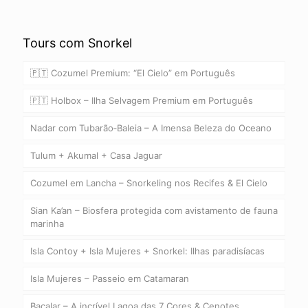
Tours com Snorkel
🇵🇹 Cozumel Premium: “El Cielo” em Português
🇵🇹 Holbox – Ilha Selvagem Premium em Português
Nadar com Tubarão‑Baleia – A Imensa Beleza do Oceano
Tulum + Akumal + Casa Jaguar
Cozumel em Lancha – Snorkeling nos Recifes & El Cielo
Sian Ka’an – Biosfera protegida com avistamento de fauna
marinha
Isla Contoy + Isla Mujeres + Snorkel: Ilhas paradisíacas
Isla Mujeres – Passeio em Catamaran
Bacalar – A incrível Lagoa das 7 Cores & Cenotes