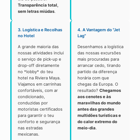
Transparência total,
sem letras miúdas
.
3. Logística e Recolhas
4. A Vantagem do "Jet
no Hotel
Lag"
A grande maioria das
Desenhamos a logística
nossas atividades inclui
das nossas excursões
o serviço de pick-up e
mais procuradas para
drop-off diretamente
arrancar cedo, tirando
no *lobby* do teu
partido da diferença
hotel na Riviera Maya.
horária com que
Viajamos em carrinhas
chegas da Europa. O
confortáveis, com ar
resultado?
Chegamos
condicionado,
aos cenotes e às
conduzidas por
maravilhas do mundo
motoristas certificados
antes das grandes
para garantir o teu
multidões turísticas e
conforto e segurança
do calor extremo do
nas estradas
meio-dia
.
mexicanas.