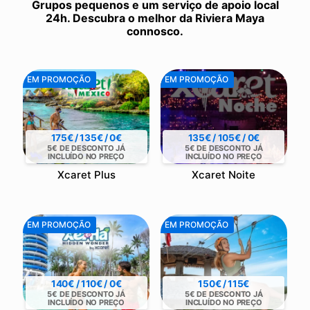
Grupos pequenos e um serviço de apoio local
24h. Descubra o melhor da Riviera Maya
connosco.
EM PROMOÇÃO
EM PROMOÇÃO
175€ / 135€ / 0€
135€ / 105€ / 0€
5€ DE DESCONTO JÁ
5€ DE DESCONTO JÁ
INCLUÍDO NO PREÇO
INCLUÍDO NO PREÇO
Xcaret Plus
Xcaret Noite
EM PROMOÇÃO
EM PROMOÇÃO
140€ / 110€ / 0€
150€ / 115€
5€ DE DESCONTO JÁ
5€ DE DESCONTO JÁ
INCLUÍDO NO PREÇO
INCLUÍDO NO PREÇO