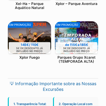
Xel-Ha – Parque
Xplor – Parque Aventura
Aquático Natural
EM PROMOÇÃO
EM PROMOÇÃO
145€ / 110€
de 115€ a 185€
5€ DE DESCONTO JÁ
5€ DE DESCONTO JÁ
INCLUÍDO NO PREÇO
INCLUÍDO NO PREÇO
Xplor Fuego
Parques Grupo Xcaret
(TEMPORADA ALTA)
💡 Informação Importante sobre as Nossas
Excursões
1. Transparência Total:
2. Operação Local com