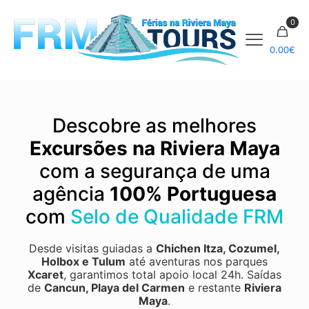
0
0.00
€
Descobre as melhores
Excursões na Riviera Maya
com a segurança de uma
agência
100% Portuguesa
com
Selo de Qualidade FRM
Desde visitas guiadas a
Chichen Itza
,
Cozumel
,
Holbox
e
Tulum
até aventuras nos parques
Xcaret
, garantimos total apoio local 24h.
Saídas
de
Cancun, Playa del Carmen
e restante
Riviera
Maya
.