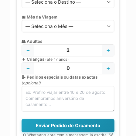
📅 Mês da Viagem
👥 Adultos
−
+
2
👦 Crianças
(até 17 anos)
−
+
0
📝 Pedidos especiais ou datas exactas
(opcional)
Enviar Pedido de Orçamento
O WhatsApp abre com a mensagem já escrita. Só