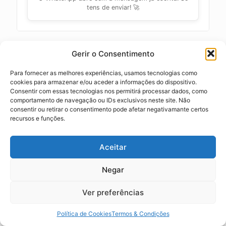
tens de enviar! 🚀
Tudo o que precisas de saber
Gerir o Consentimento
para viajar com tranquilidade
Para fornecer as melhores experiências, usamos tecnologias como
cookies para armazenar e/ou aceder a informações do dispositivo.
É seguro viajar convosco?
Consentir com essas tecnologias nos permitirá processar dados, como
comportamento de navegação ou IDs exclusivos neste site. Não
consentir ou retirar o consentimento pode afetar negativamante certos
Como funciona o vosso apoio em viagem?
recursos e funções.
O que acontece quando aterro num aeroporto
Aceitar
desconhecido?
Negar
As viagens que vejo no site são fixas ou posso
Ver preferências
mudar os detalhes?
Política de Cookies
Termos & Condições
Como sei que a minha reserva online é