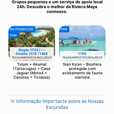
Grupos pequenos e um serviço de apoio local
24h. Descubra o melhor da Riviera Maya
connosco.
EM PROMOÇÃO
FRM
FRM
Single: 173€ / ---
Double: 157€ / 146€
178€
TAXAS/IMPOSTOS INCLUÍDOS
TAXAS/IMPOSTOS INCLUÍDOS
Tulum + Akumal
Sian Ka’an – Biosfera
(Tartarugas) + Casa
protegida com
Jaguar (Moto4 +
avistamento de fauna
Cenotes + Tirolesa)
marinha
💡 Informação Importante sobre as Nossas
Excursões