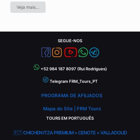
Veja mais...
SEGUE-NOS
+52 984 187 8097 (Rui Rodrigues)
Telegram FRM_Tours_PT
PROGRAMA DE AFILIADOS
Mapa do Site | FRM Tours
TOURS EM PORTUGUÊS
🇵🇹 CHICHEN ITZA PREMIUM + CENOTE + VALLADOLID