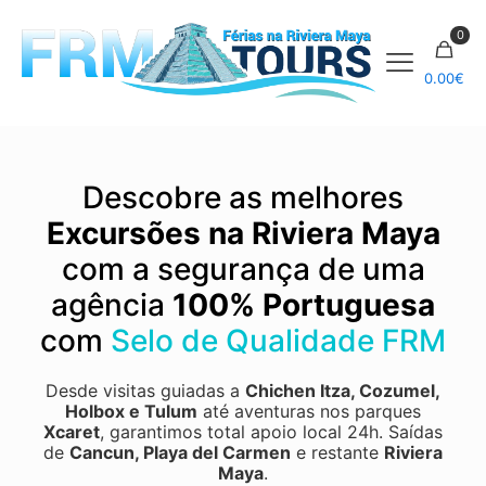
0
0.00
€
Descobre as melhores
Excursões na Riviera Maya
com a segurança de uma
agência
100% Portuguesa
com
Selo de Qualidade FRM
Desde visitas guiadas a
Chichen Itza
,
Cozumel
,
Holbox
e
Tulum
até aventuras nos parques
Xcaret
, garantimos total apoio local 24h.
Saídas
de
Cancun, Playa del Carmen
e restante
Riviera
Maya
.