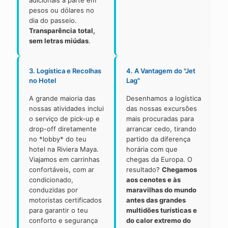
adicionais à parte em
pesos ou dólares no
dia do passeio.
Transparência total,
sem letras miúdas
.
3. Logística e Recolhas
4. A Vantagem do "Jet
no Hotel
Lag"
A grande maioria das
Desenhamos a logística
nossas atividades inclui
das nossas excursões
o serviço de pick-up e
mais procuradas para
drop-off diretamente
arrancar cedo, tirando
no *lobby* do teu
partido da diferença
hotel na Riviera Maya.
horária com que
Viajamos em carrinhas
chegas da Europa. O
confortáveis, com ar
resultado?
Chegamos
condicionado,
aos cenotes e às
conduzidas por
maravilhas do mundo
motoristas certificados
antes das grandes
para garantir o teu
multidões turísticas e
conforto e segurança
do calor extremo do