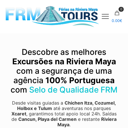
0
0.00
€
Descobre as melhores
Excursões na Riviera Maya
com a segurança de uma
agência
100% Portuguesa
com
Selo de Qualidade FRM
Desde visitas guiadas a
Chichen Itza
,
Cozumel
,
Holbox
e
Tulum
até aventuras nos parques
Xcaret
, garantimos total apoio local 24h.
Saídas
de
Cancun, Playa del Carmen
e restante
Riviera
Maya
.