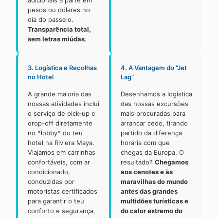
adicionais à parte em
pesos ou dólares no
dia do passeio.
Transparência total,
sem letras miúdas
.
3. Logística e Recolhas
4. A Vantagem do "Jet
no Hotel
Lag"
A grande maioria das
Desenhamos a logística
nossas atividades inclui
das nossas excursões
o serviço de pick-up e
mais procuradas para
drop-off diretamente
arrancar cedo, tirando
no *lobby* do teu
partido da diferença
hotel na Riviera Maya.
horária com que
Viajamos em carrinhas
chegas da Europa. O
confortáveis, com ar
resultado?
Chegamos
condicionado,
aos cenotes e às
conduzidas por
maravilhas do mundo
motoristas certificados
antes das grandes
para garantir o teu
multidões turísticas e
conforto e segurança
do calor extremo do