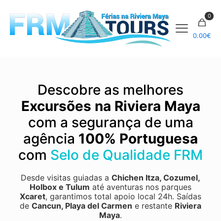
0
0.00
€
Descobre as melhores
Excursões na Riviera Maya
com a segurança de uma
agência
100% Portuguesa
com
Selo de Qualidade FRM
Desde visitas guiadas a
Chichen Itza
,
Cozumel
,
Holbox
e
Tulum
até aventuras nos parques
Xcaret
, garantimos total apoio local 24h.
Saídas
de
Cancun, Playa del Carmen
e restante
Riviera
Maya
.