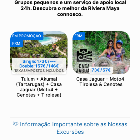
Grupos pequenos e um serviço de apoio local
24h. Descubra o melhor da Riviera Maya
connosco.
EM PROMOÇÃO
FRM
FRM
Single: 173€ / ---
Double: 157€ / 146€
73€ / 57€
TAXAS/IMPOSTOS INCLUÍDOS
Tulum + Akumal
Casa Jaguar – Moto4,
(Tartarugas) + Casa
Tirolesa & Cenotes
Jaguar (Moto4 +
Cenotes + Tirolesa)
💡 Informação Importante sobre as Nossas
Excursões