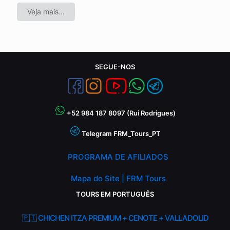
Veja mais...
SEGUE-NOS
+52 984 187 8097 (Rui Rodrigues)
Telegram FRM_Tours_PT
PROGRAMA DE AFILIADOS
Mapa do Site | FRM Tours
TOURS EM PORTUGUÊS
🇵🇹 CHICHEN ITZA PREMIUM + CENOTE + VALLADOLID