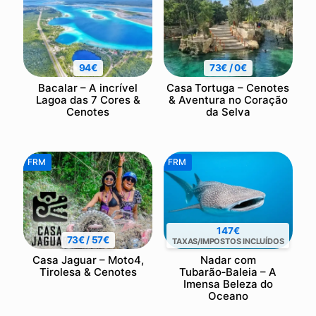
94€
73€ / 0€
Bacalar – A incrível
Casa Tortuga – Cenotes
Lagoa das 7 Cores &
& Aventura no Coração
Cenotes
da Selva
FRM
FRM
147€
73€ / 57€
TAXAS/IMPOSTOS INCLUÍDOS
Casa Jaguar – Moto4,
Nadar com
Tirolesa & Cenotes
Tubarão‑Baleia – A
Imensa Beleza do
Oceano