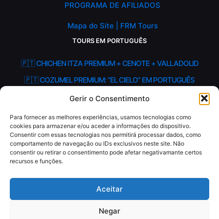
PROGRAMA DE AFILIADOS
Mapa do Site | FRM Tours
TOURS EM PORTUGUÊS
🇵🇹 CHICHEN ITZA PREMIUM + CENOTE + VALLADOLID
🇵🇹 COZUMEL PREMIUM: “EL CIELO” EM PORTUGUÊS
🇵🇹 HOLBOX – ILHA SELVAGEM PREMIUM EM PORTUGUÊS
Gerir o Consentimento
Para fornecer as melhores experiências, usamos tecnologias como
cookies para armazenar e/ou aceder a informações do dispositivo.
Consentir com essas tecnologias nos permitirá processar dados, como
comportamento de navegação ou IDs exclusivos neste site. Não
consentir ou retirar o consentimento pode afetar negativamante certos
recursos e funções.
© 2018 - 2026
FRM Tours
(Férias na Riviera Maya), por
Aceitar
Perfilpro.com
| Todos os direitos reservados
RNT (México): 2723008FDC338
RNAVT (Portugal): 8496
Negar