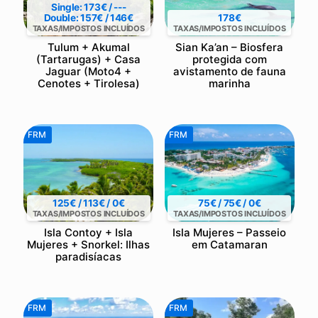
Single: 173€ / ---
Double: 157€ / 146€
178€
TAXAS/IMPOSTOS INCLUÍDOS
TAXAS/IMPOSTOS INCLUÍDOS
Tulum + Akumal
Sian Ka’an – Biosfera
(Tartarugas) + Casa
protegida com
Jaguar (Moto4 +
avistamento de fauna
Cenotes + Tirolesa)
marinha
FRM
FRM
125€ / 113€ / 0€
75€ / 75€ / 0€
TAXAS/IMPOSTOS INCLUÍDOS
TAXAS/IMPOSTOS INCLUÍDOS
Isla Contoy + Isla
Isla Mujeres – Passeio
Mujeres + Snorkel: Ilhas
em Catamaran
paradisíacas
FRM
FRM