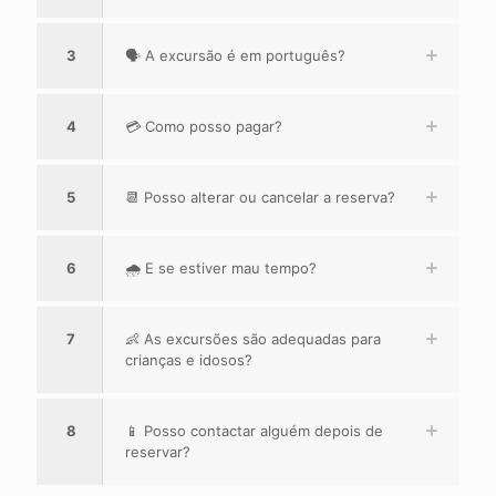
3
🗣️ A excursão é em português?
4
💳 Como posso pagar?
5
📆 Posso alterar ou cancelar a reserva?
6
🌧️ E se estiver mau tempo?
7
👶 As excursões são adequadas para
crianças e idosos?
8
📱 Posso contactar alguém depois de
reservar?