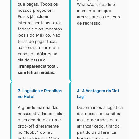
que pagas. Todos os
WhatsApp, desde o
nossos preços em
momento em que
Euros já incluem
aterras até ao teu voo
integralmente as taxas
de regresso.
federais e os impostos
locais do México. Não
terás de pagar taxas
adicionais à parte em
pesos ou dólares no
dia do passeio.
Transparência total,
sem letras miúdas
.
3. Logística e Recolhas
4. A Vantagem do "Jet
no Hotel
Lag"
A grande maioria das
Desenhamos a logística
nossas atividades inclui
das nossas excursões
o serviço de pick-up e
mais procuradas para
drop-off diretamente
arrancar cedo, tirando
no *lobby* do teu
partido da diferença
hotel na Riviera Maya.
horária com que