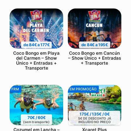
de 84€ a 177€
de 84€ a 195€
Coco Bongo em Playa
Coco Bongo em Cancún
del Carmen – Show
– Show Único + Entradas
Único + Entradas +
+ Transporte
Transporte
FRM
EM PROMOÇÃO
175€ / 135€ / 0€
70€ / 60€
5€ DE DESCONTO JÁ
(sem transporte)
INCLUÍDO NO PREÇO
Cozumel em Lancha –
Xcaret Plus