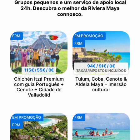
Grupos pequenos e um serviço de apoio local
24h. Descubra o melhor da Riviera Maya
connosco.
FRM
EM PROMOÇÃO
FRM
94€ / 91€ / 0€
115€ / 55€ / 0€
TAXAS/IMPOSTOS INCLUÍDOS
Chichén Itzá Premium
Tulum, Coba, Cenote &
com guia Português +
Aldeia Maya – Imersão
Cenote + Cidade de
cultural
Valladolid
EM PROMOÇÃO
FRM
FRM