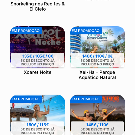
Snorkeling nos Recifes &
El Cielo
EM PROMOÇÃO
EM PROMOÇÃO
135€ / 105€ / 0€
140€ / 110€ / 0€
5€ DE DESCONTO JÁ
5€ DE DESCONTO JÁ
INCLUÍDO NO PREÇO
INCLUÍDO NO PREÇO
Xcaret Noite
Xel-Ha – Parque
Aquático Natural
EM PROMOÇÃO
EM PROMOÇÃO
150€ / 115€
145€ / 110€
5€ DE DESCONTO JÁ
5€ DE DESCONTO JÁ
INCLUÍDO NO PREÇO
INCLUÍDO NO PREÇO