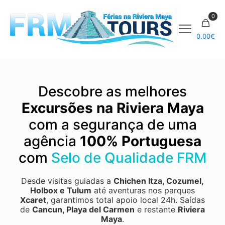
0
0.00
€
Descobre as melhores
Excursões na Riviera Maya
com a segurança de uma
agência
100% Portuguesa
com
Selo de Qualidade FRM
Desde visitas guiadas a
Chichen Itza
,
Cozumel
,
Holbox
e
Tulum
até aventuras nos parques
Xcaret
, garantimos total apoio local 24h.
Saídas
de
Cancun, Playa del Carmen
e restante
Riviera
Maya
.