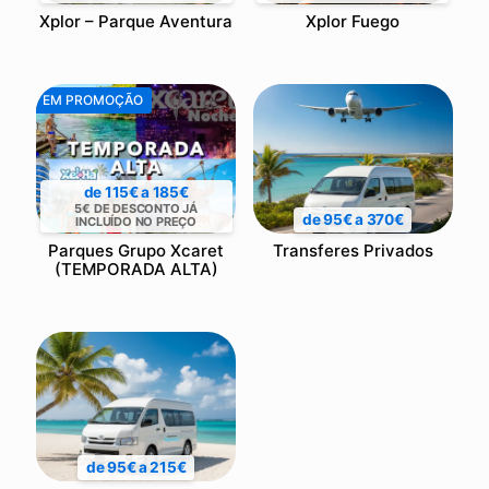
Xplor – Parque Aventura
Xplor Fuego
EM PROMOÇÃO
de 115€ a 185€
5€ DE DESCONTO JÁ
de 95€ a 370€
INCLUÍDO NO PREÇO
Parques Grupo Xcaret
Transferes Privados
(TEMPORADA ALTA)
de 95€ a 215€